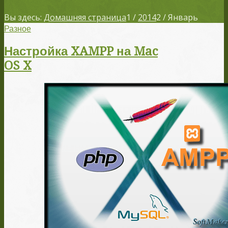
Вы здесь:
Домашняя страница
1
/
2014
2
/
Январь
Разное
Настройка XAMPP на Mac
OS X