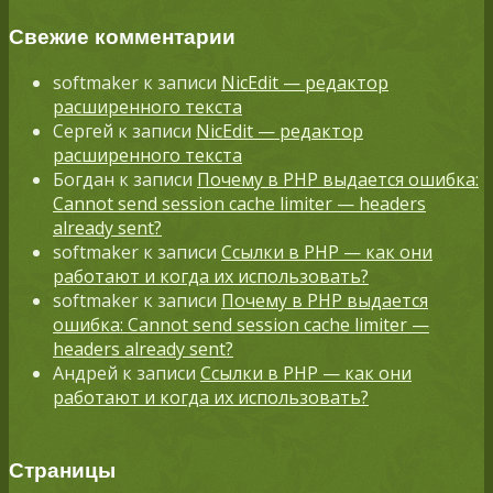
Свежие комментарии
softmaker
к записи
NicEdit — редактор
расширенного текста
Сергей
к записи
NicEdit — редактор
расширенного текста
Богдан
к записи
Почему в PHP выдается ошибка:
Cannot send session cache limiter — headers
already sent?
softmaker
к записи
Ссылки в PHP — как они
работают и когда их использовать?
softmaker
к записи
Почему в PHP выдается
ошибка: Cannot send session cache limiter —
headers already sent?
Андрей
к записи
Ссылки в PHP — как они
работают и когда их использовать?
Страницы