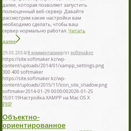
далее, которая позволяет запустить
полноценный веб-сервер. Давайте
рассмотрим какие настройки вам
необходимо сделать, чтобы ваш
сервер нормально работал.
Читать
далее
/
/
29.01.2014
8 комментариев
от
softmaker
https://site.softmaker.kz/wp-
content/uploads/2014/01/xampp_settings.png
300
400
softmaker
https://site.softmaker.kz/wp-
content/uploads/2015/11/icon_site_shadow.png
softmaker
2014-01-29 00:00:00
2026-01-25
15:01:19
Настройка XAMPP на Mac OS X
PHP
Объектно-
ориентированное