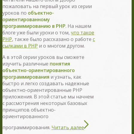
пожаловать на первый урок из серии
уроков по
объектно-
ориентированному
программированию в PHP
. На нашем
блоге уже были уроки о том,
что такое
PHP
, также было рассказано о работе
с
сылками в PHP
и о многом другом.
А в этой серии уроков вы сможете
изучить различные
понятия
объектно-ориентированного
программирования
и узнать, как
быстро и легко создавать надежные
объектно-ориентированные PHP
приложения. В этой статье мы начнем
с рассмотрения некоторых базовых
принципов объектно-
ориентированного
программирования.
Читать далее