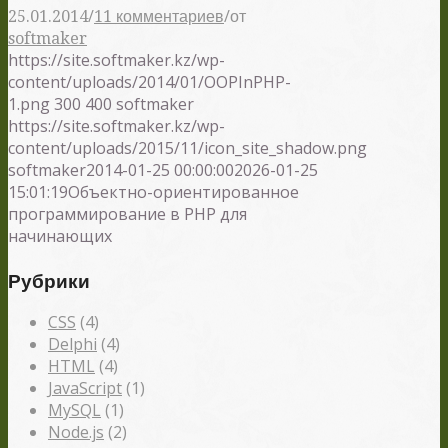
/
/
25.01.2014
11 комментариев
от
softmaker
https://site.softmaker.kz/wp-
content/uploads/2014/01/OOPInPHP-
1.png
300
400
softmaker
https://site.softmaker.kz/wp-
content/uploads/2015/11/icon_site_shadow.png
softmaker
2014-01-25 00:00:00
2026-01-25
15:01:19
Объектно-ориентированное
программирование в PHP для
начинающих
Рубрики
CSS
(4)
Delphi
(4)
HTML
(4)
JavaScript
(1)
MySQL
(1)
Node.js
(2)