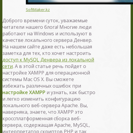
SoftMaker.kz
Доброго времени суток, уважаемые
читатели нашего блога! Многие люди
работают на Windows и используют в
качестве локального сервера Денвер.
На нашем сайте даже есть небольшая
заметка для тех, кто хочет настроить
доступ к MySQL Денвера из локальной
сети
. А в этой статье речь пойдет о
настройке XAMPP для операционной
системы Mac OS X. Вы сможете
избежать различных ошибок при
настройке XAMPP
и узнать, как быстро
и легко изменить конфигурацию
локального веб-сервера Apache. Вы,
наверняка, знаете, что XAMPP это
кроссплатформенная сборка веб-
сервера, содержащая Apache, MySQL,
интерпретатор скриптов PHP и так