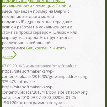
получить IP адрес компьютера в
локальной сети с помощью Delphi
. А
здесь приведён пример на Delphi, с
помощью которого можно
получить IP адрес компьютера даже,
если он работает в локальной сети и
стоит за прокси сервером, шлюзом или
маршрутизатором. Этот функционал
реализован в небольшой
программке
GetExternalIP
.
Читать
далее
/
/
07.09.2010
8 комментариев
от
softmaker
https://site.softmaker.kz/wp-
content/uploads/2010/09/getwanipaddress.png
325
475
softmaker
https://site.softmaker.kz/wp-
content/uploads/2015/11/icon_site_shadow.png
softmaker
2010-09-07 00:00:00
2026-01-25
15:01:20
Как программно получить