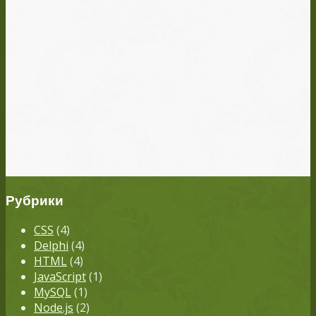
Рубрики
CSS
(4)
Delphi
(4)
HTML
(4)
JavaScript
(1)
MySQL
(1)
Node.js
(2)