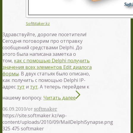
SoftMaker.kz
Здравствуйте, дорогие посетители!
Сегодня поговорим про отправку
сообщений средствами Delphi. До
этого была написана заметка о
том,
как с помощью Delphi получить
значения всех элементов Edit диалога
формы
. В двух статьях было описано,
как получить с помощью Delphi IP-
адрес
тут
и
тут
. А теперь перейдем к
нашему вопросу.
Читать далее
/
06.09.2010
от
softmaker
https://site.softmaker.kz/wp-
content/uploads/2010/09/MailDelphiSynapse.png
325
475
softmaker