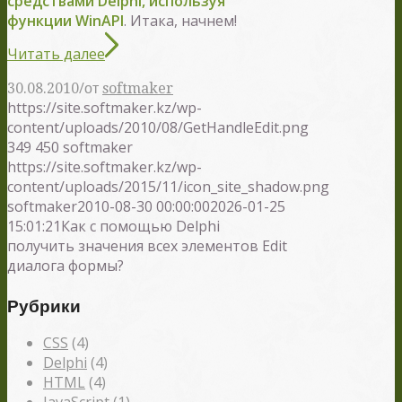
средствами Delphi, используя
функции WinAPI
. Итака, начнем!
Читать далее
/
30.08.2010
от
softmaker
https://site.softmaker.kz/wp-
content/uploads/2010/08/GetHandleEdit.png
349
450
softmaker
https://site.softmaker.kz/wp-
content/uploads/2015/11/icon_site_shadow.png
softmaker
2010-08-30 00:00:00
2026-01-25
15:01:21
Как с помощью Delphi
получить значения всех элементов Edit
диалога формы?
Рубрики
CSS
(4)
Delphi
(4)
HTML
(4)