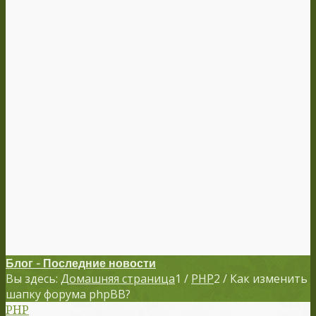
Блог - Последние новости
Вы здесь:
Домашняя страница
1
/
PHP
2
/
Как изменить
шапку форума phpBB?
PHP