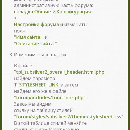
административную часть форума:
вкладка Общие-> Конфигурация-
>
Настройки форума
и изменить
поля
"Имя сайта:"
и
"Описание сайта:"
Изменим стиль шапки:
В файле
"tpl_subsilver2_overall_header.html.php"
найдем параметр
T_STYLESHEET_LINK
, а затем
найдём его же в файле
"forum/includes/functions.php"
.
Здесь мы видим
ссылку на таблицу стилей
"forum/styles/subsilver2/theme/stylesheet.css"
.
В этой таблице стилей меняйте
стили, как Вам будет угодно.