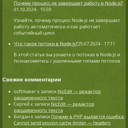
Почему процесс не завершает работу в Node.js?
01.10.2024 - 15:59
Узнайте, почему процесс Node.js не завершает
работу автоматически и как работает
событийный цикл.
Что такое потоки в Node.js?
25.07.2024 - 17:11
В этой статье вы узнаете о потоках в Node.js и
познакомитесь с различными типами потоков
Свежие комментарии
softmaker
к записи
NicEdit — редактор
расширенного текста
Сергей
к записи
NicEdit — редактор
расширенного текста
Богдан
к записи
Почему в PHP выдается ошибка:
Cannot send session cache limiter — headers