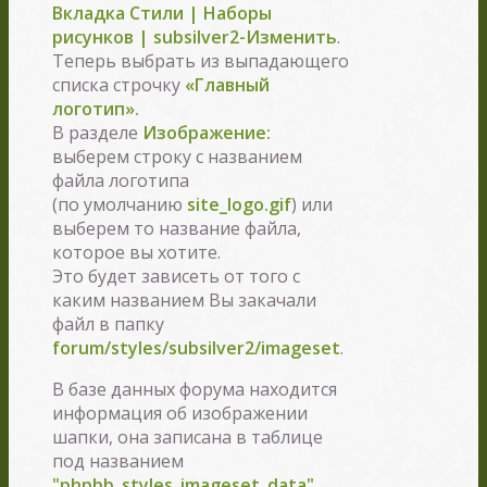
Вкладка Стили | Наборы
рисунков | subsilver2-Изменить
.
Теперь выбрать из выпадающего
списка строчку
«Главный
логотип».
В разделе
Изображение:
выберем строку с названием
файла логотипа
(по умолчанию
site_logo.gif
) или
выберем то название файла,
которое вы хотите.
Это будет зависеть от того с
каким названием Вы закачали
файл в папку
forum/styles/subsilver2/imageset
.
В базе данных форума находится
информация об изображении
шапки, она записана в таблице
под названием
"phpbb_styles_imageset_data"