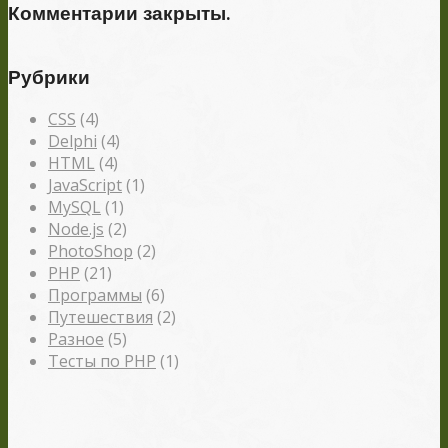
Комментарии закрыты.
Рубрики
CSS
(4)
Delphi
(4)
HTML
(4)
JavaScript
(1)
MySQL
(1)
Node.js
(2)
PhotoShop
(2)
PHP
(21)
Программы
(6)
Путешествия
(2)
Разное
(5)
Тесты по PHP
(1)