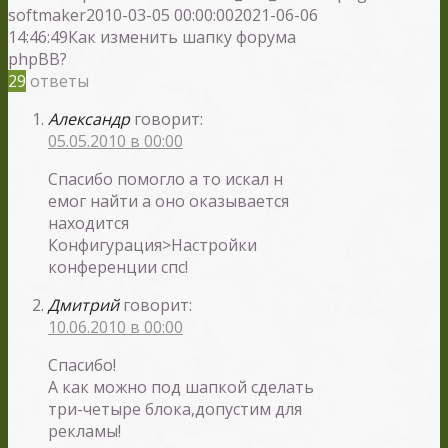
softmaker
2010-03-05 00:00:00
2021-06-06
14:46:49
Как изменить шапку форума
phpBB?
29
ответы
Александр
говорит:
05.05.2010 в 00:00
Спасибо помогло а то искал н
емог найти а оно оказывается
находится
Конфигурация>Настройки
конференции спс!
Дмитрий
говорит:
10.06.2010 в 00:00
Спасибо!
А как можно под шапкой сделать
три-четыре блока,допустим для
рекламы!