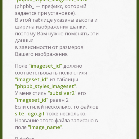
(phpbb_ — префикс, который
задается при установке).
В этой таблице указаны высота и
ширина изображения шапки,
поэтому Вам нужно поменять эти
данные
в зависимости от размеров
Вашего изображения.
Поле
"imageset_id"
должно
соответствовать полю стиля
"imageset_id"
из таблицы
"phpbb_styles_imageset"
.
У меня стиль
"subsilver2"
его
"imageset_id"
равен 2.
Если стилей несколько, то файлов
site_logo.gif
тоже несколько.
Название этого файла записано в
поле
"image_name"
.
В файле