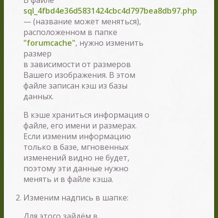
sql_4fbd4e36d5831424cbc4d797bea8db97.php
— (название может меняться),
расположенном в папке
"forumcache"
, нужно изменить
размер
в зависимости от размеров
Вашего изображения. В этом
файле записан кэш из базы
данных.
В кэше храниться информация о
файле, его имени и размерах.
Если изменим информацию
только в базе, мгновенных
изменений видно не будет,
поэтому эти данные нужно
менять и в файле кэша.
Изменим надпись в шапке:
Для этого зайдём в